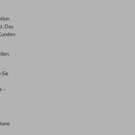
tion
t. Das
 Kunden
llen
 Sie
d
a –
ntane