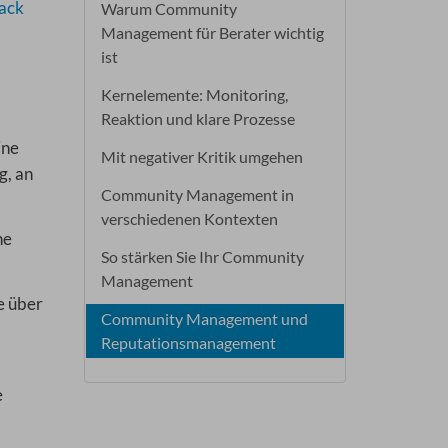
ack
Warum Community
Management für Berater wichtig
ist
Kernelemente: Monitoring,
Reaktion und klare Prozesse
ine
Mit negativer Kritik umgehen
g, an
Community Management in
verschiedenen Kontexten
he
So stärken Sie Ihr Community
Management
e über
Community Management und
Reputationsmanagement
e