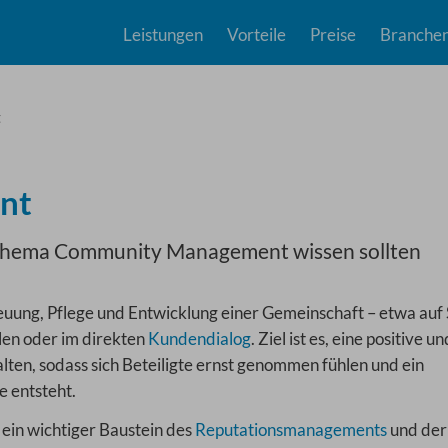
Leistungen
Vorteile
Preise
Branche
t
nt
 Thema Community Management wissen sollten
uung, Pflege und Entwicklung einer Gemeinschaft – etwa auf 
len oder im direkten
Kundendialog
. Ziel ist es, eine positive un
ten, sodass sich Beteiligte ernst genommen fühlen und ein
e entsteht.
ein wichtiger Baustein des
Reputationsmanagements
und der