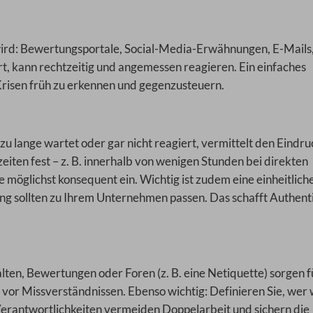
 wird: Bewertungsportale, Social-Media-Erwähnungen, E-Mails
t, kann rechtzeitig und angemessen reagieren. Ein einfaches
Krisen früh zu erkennen und gegenzusteuern.
 lange wartet oder gar nicht reagiert, vermittelt den Eindru
zeiten fest – z. B. innerhalb von wenigen Stunden bei direkten
 möglichst konsequent ein. Wichtig ist zudem eine einheitlich
ung sollten zu Ihrem Unternehmen passen. Das schafft Authenti
en, Bewertungen oder Foren (z. B. eine Netiquette) sorgen f
 vor Missverständnissen. Ebenso wichtig: Definieren Sie, wer
Verantwortlichkeiten vermeiden Doppelarbeit und sichern die