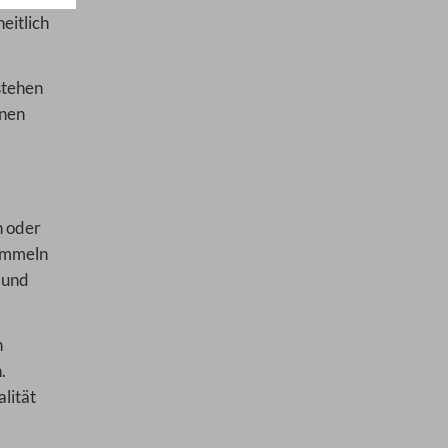
eitlich
stehen
nnen
n oder
Sammeln
 und
n
.
lität