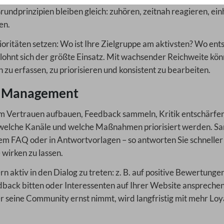
ndprinzipien bleiben gleich: zuhören, zeitnah reagieren, einh
en.
ioritäten setzen: Wo ist Ihre Zielgruppe am aktivsten? Wo ent
ohnt sich der größte Einsatz. Mit wachsender Reichweite kö
n zu erfassen, zu priorisieren und konsistent zu bearbeiten.
ty Management
llem Vertrauen aufbauen, Feedback sammeln, Kritik entschärfe
b, welche Kanäle und welche Maßnahmen priorisiert werden. 
em FAQ oder in Antwortvorlagen – so antworten Sie schneller
 wirken zu lassen.
rn aktiv in den Dialog zu treten: z. B. auf positive Bewertunge
back bitten oder Interessenten auf Ihrer Website ansprechen
r seine Community ernst nimmt, wird langfristig mit mehr Loya