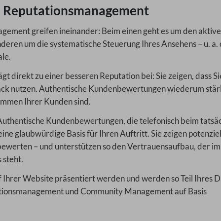
 Reputationsmanagement
ent greifen ineinander: Beim einen geht es um den aktiv
deren um die systematische Steuerung Ihres Ansehens – u. a.
le.
 direkt zu einer besseren Reputation bei: Sie zeigen, dass Si
dback nutzen. Authentische Kundenbewertungen wiederum stä
timmen Ihrer Kunden sind.
 Authentische Kundenbewertungen, die telefonisch beim tatsäc
e glaubwürdige Basis für Ihren Auftritt. Sie zeigen potenzie
ewerten – und unterstützen so den Vertrauensaufbau, der im
steht.
 Ihrer Website präsentiert werden und werden so Teil Ihres D
putationsmanagement und Community Management auf Basis