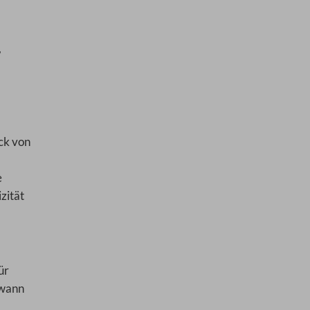
,
ck von
e
zität
ür
 wann