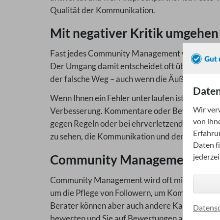
Qualität der Kommunikation.
Mit negativer Kritik umgehen
Fast jedes Community Management wird irgendw
Der Umgang damit entscheidet oft über den weite
der falsche Weg – auch wenn die Äußerungen uns
Daten
Wenn Ihnen ein Fehler unterlaufen ist, spielen S
Wir ver
Verbesserung. Kommentare oder Bewertungen nu
von ihn
gegen Regeln oder bei ehrverletzenden Inhalten
Erfahru
zu sehen, die Kommunikation und den Service zu 
Daten f
jederze
Community Management in v
Community Management wird oft mit Social Med
um die Pflege von Followern, um Kommentare, 
Berater können aber auch andere Kanäle zur „
Datensc
bewerten und Sie auf Bewertungen antworten; 