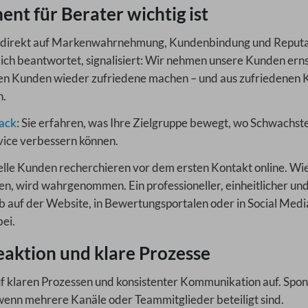
 für Berater wichtig ist
h direkt auf Markenwahrnehmung, Kundenbindung und Reputa
ich beantwortet, signalisiert: Wir nehmen unsere Kunden erns
nen Kunden wieder zufriedene machen – und aus zufriedenen
n.
ack
: Sie erfahren, was Ihre Zielgruppe bewegt, wo Schwachste
rvice verbessern können.
ielle Kunden recherchieren vor dem ersten Kontakt online. Wie
n, wird wahrgenommen. Ein professioneller, einheitlicher un
 auf der Website, in Bewertungsportalen oder in Social Medi
ei.
aktion und klare Prozesse
 klaren Prozessen und konsistenter Kommunikation auf. Spo
, wenn mehrere Kanäle oder Teammitglieder beteiligt sind.