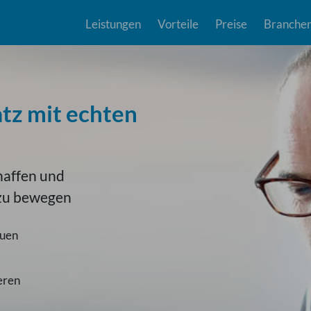
Leistungen
Vorteile
Preise
Branche
atz mit echten
haffen und
 zu bewegen
auen
eren