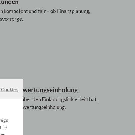
 Kunden
n kompetent und fair – ob Finanzplanung,
rsvorsorge.
art der Bewertungseinholung
 Cookies
willigung über den Einladungslink erteilt hat,
 mit der Bewertungseinholung.
nige
Ihre
rer