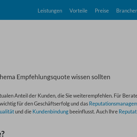
Leistungen
Vorteile
Preise
Branche
Thema Empfehlungsquote wissen sollten
ualen Anteil der Kunden, die Sie weiterempfehlen. Für Berat
ichtig für den Geschäftserfolg und das
Reputationsmanage
alität
und die
Kundenbindung
beeinflusst. Auch Ihre
Reputat
e?