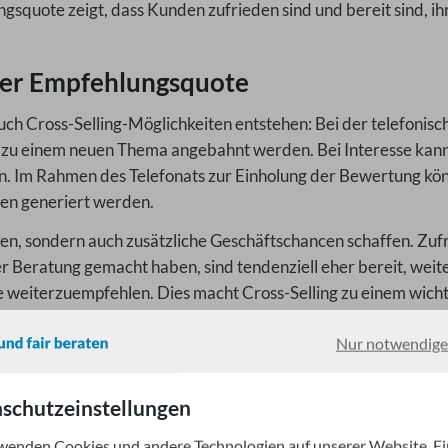
quote zeigt, dass Kunden zufrieden sind und bereit sind, ih
 der Empfehlungsquote
 Cross-Selling-Möglichkeiten entstehen: Bei der telefonisc
zu einem neuen Thema angebahnt werden. Bei Interesse kann
n. Im Rahmen des Telefonats zur Einholung der Bewertung kö
den generiert werden.
ken, sondern auch zusätzliche Geschäftschancen schaffen. Zuf
er Beratung gemacht haben, sind tendenziell eher bereit, weit
e weiterzuempfehlen. Dies macht Cross-Selling zu einem wich
te.
Nur notwendige
Empfehlungsquote
schutzeinstellungen
wichtig sein. Sie ermöglicht es Ihnen, kontinuierlich neue Kun
eratung zu verbessern. Eine systematische Steigerung der
wenden Cookies und andere Technologien auf unserer Website. Ei