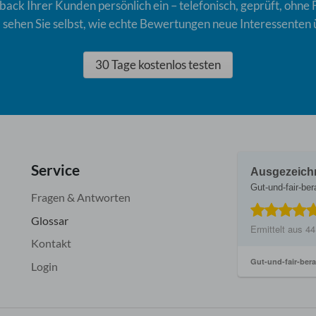
ack Ihrer Kunden persönlich ein – telefonisch, geprüft, ohne 
nd sehen Sie selbst, wie echte Bewertungen neue Interessenten
30 Tage kostenlos testen
Service
Ausgezeich
Gut-und-fair-ber
Fragen & Antworten
Glossar
Ermittelt aus
44
Kontakt
Gut-und-fair-bera
Login