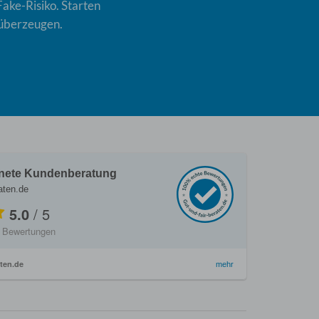
Fake-Risiko. Starten
 überzeugen.
nete Kundenberatung
aten.de
5.0
/
5
Bewertungen
ten.de
mehr