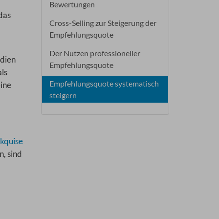
Bewertungen
das
Cross-Selling zur Steigerung der
Empfehlungsquote
Der Nutzen professioneller
udien
Empfehlungsquote
ls
Empfehlungsquote systematisch
eine
steigern
kquise
, sind