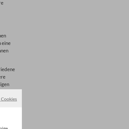
re
hen
 eine
nnen
riedene
ere
tigen
 Cookies
den zu
nige