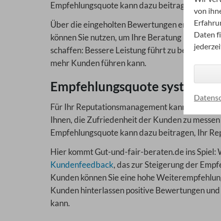
Empfehlungsquote kann dazu beitragen, neue Ge
von ihn
Erfahru
Über die eingeholten Bewertungen erfahren Sie
Daten f
können Sie nutzen, um Ihre Beratung und Ihren 
jederze
schaffen: Bessere Leistung führt zu besseren
mehr Kunden führen kann.
Empfehlungsquote systematis
Datensc
Für Ihr Reputationsmanagement kann die Empfehl
Ihnen, die Zufriedenheit der Kunden zu messen
Empfehlungsquote kann dazu beitragen, Ihr Re
Hier kommt Gut-und-fair-beraten.de ins Spiel: 
Kundenfeedback
, das zur Steigerung der Emp
Kunden können Sie eine hohe Weiterempfehlungsq
Kunden hinterlassen positive Bewertungen und
kann.