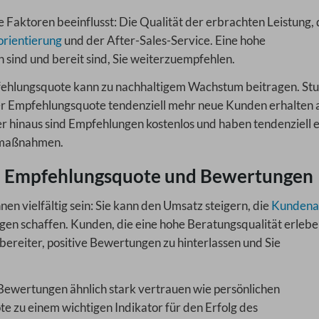
Faktoren beeinflusst: Die Qualität der erbrachten Leistung, 
rientierung
und der After-Sales-Service. Eine hohe
sind und bereit sind, Sie weiterzuempfehlen.
pfehlungsquote kann zu nachhaltigem Wachstum beitragen. St
er Empfehlungsquote tendenziell mehr neue Kunden erhalten a
r hinaus sind Empfehlungen kostenlos und haben tendenziell 
gmaßnahmen.
 Empfehlungsquote und Bewertungen
n vielfältig sein: Sie kann den Umsatz steigern, die
Kundena
en schaffen. Kunden, die eine hohe Beratungsqualität erleben
 bereiter, positive Bewertungen zu hinterlassen und Sie
-Bewertungen ähnlich stark vertrauen wie persönlichen
 zu einem wichtigen Indikator für den Erfolg des