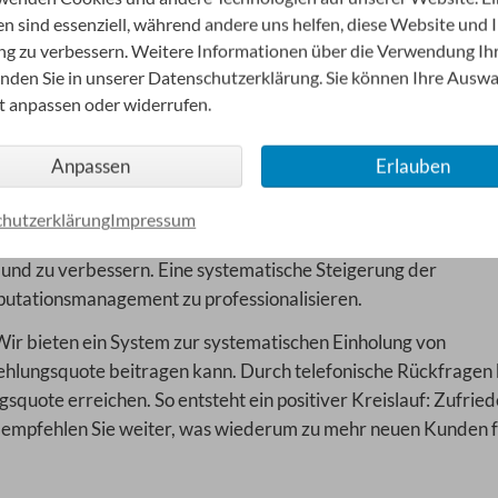
schäftschancen zu identifizieren.
en sind essenziell, während andere uns helfen, diese Website und 
ng zu verbessern. Weitere Informationen über die Verwendung Ih
, was Kunden über Sie und Ihre Beratung sagen. Diese Erkenn
inden Sie in unserer Datenschutzerklärung. Sie können Ihre Ausw
Kundenservice zu verbessern. Dies kann einen positiven Kreis
it anpassen oder widerrufen.
 Bewertungen und höheren Empfehlungsquoten, was wiederum 
Anpassen
Erlauben
ch steigern
hutzerklärung
Impressum
ungsquote ein wichtiger Erfolgsindikator sein. Sie ermöglic
 und zu verbessern. Eine systematische Steigerung der
putationsmanagement zu professionalisieren.
Wir bieten ein System zur systematischen Einholung von
fehlungsquote beitragen kann. Durch telefonische Rückfragen 
uote erreichen. So entsteht ein positiver Kreislauf: Zufrie
 empfehlen Sie weiter, was wiederum zu mehr neuen Kunden 