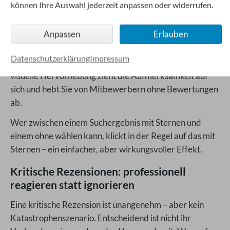
können Ihre Auswahl jederzeit anpassen oder widerrufen.
Sternebewertungen in den Suchergebnissen
Anpassen
Erlauben
Rezensionen ermöglichen zudem die Anzeige von
Sternebewertungen direkt in den Google-
Datenschutzerklärung
Impressum
Suchergebnissen – als sogenannte Rich Snippets. Diese
visuelle Hervorhebung zieht die Aufmerksamkeit auf
sich und hebt Sie von Mitbewerbern ohne Bewertungen
ab.
Wer zwischen einem Suchergebnis mit Sternen und
einem ohne wählen kann, klickt in der Regel auf das mit
Sternen – ein einfacher, aber wirkungsvoller Effekt.
Kritische Rezensionen: professionell
reagieren statt ignorieren
Eine kritische Rezension ist unangenehm – aber kein
Katastrophenszenario. Entscheidend ist nicht ihr