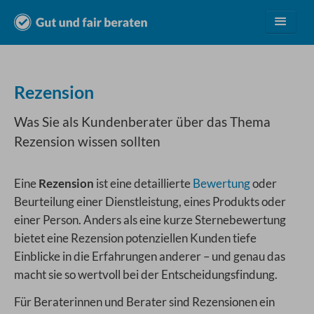
Leistungen
Rezension
Vorteile
Was Sie als Kundenberater über das Thema
Rezension wissen sollten
Preise
Eine
Rezension
ist eine detaillierte
Bewertung
oder
Branchen
Beurteilung einer Dienstleistung, eines Produkts oder
einer Person. Anders als eine kurze Sternebewertung
bietet eine Rezension potenziellen Kunden tiefe
Über uns
Einblicke in die Erfahrungen anderer – und genau das
macht sie so wertvoll bei der Entscheidungsfindung.
Kostenlos testen
Für Beraterinnen und Berater sind Rezensionen ein
Login