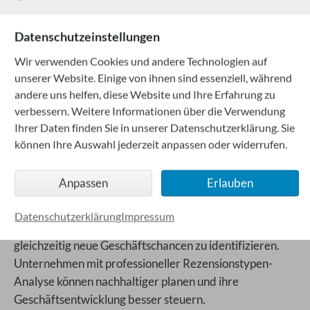
Informationen für die Rezensionstypen-Analyse liefern.
Datenschutzeinstellungen
Rezensionstypen als Wettbewerbsvorteil
Wir verwenden Cookies und andere Technologien auf
Professionelle Rezensionstypen-Analyse ist ein
unserer Website. Einige von ihnen sind essenziell, während
entscheidender Wettbewerbsvorteil. Unternehmen, die
andere uns helfen, diese Website und Ihre Erfahrung zu
die verschiedenen Rezensionstypen verstehen und
verbessern. Weitere Informationen über die Verwendung
Ihrer Daten finden Sie in unserer Datenschutzerklärung. Sie
analysieren können, können sich von Mitbewerbern
können Ihre Auswahl jederzeit anpassen oder widerrufen.
abheben, höhere Kundenzufriedenheit erreichen und
langfristig profitable Geschäftsbeziehungen aufbauen.
Anpassen
Erlauben
Für das Unternehmensprofil ist die Rezensionstypen-
Analyse unverzichtbar. Sie ermöglicht es, kontinuierlich
Datenschutzerklärung
Impressum
an der Verbesserung der Dienstleistung zu arbeiten und
gleichzeitig neue Geschäftschancen zu identifizieren.
Unternehmen mit professioneller Rezensionstypen-
Analyse können nachhaltiger planen und ihre
Geschäftsentwicklung besser steuern.