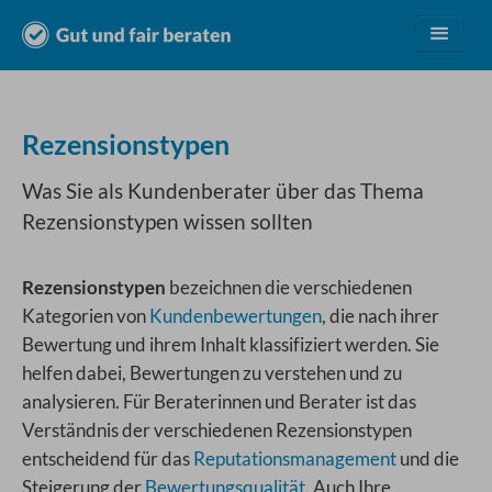
Leistungen
Rezensionstypen
Vorteile
Was Sie als Kundenberater über das Thema
Rezensionstypen wissen sollten
Preise
Rezensionstypen
bezeichnen die verschiedenen
Branchen
Kategorien von
Kundenbewertungen
, die nach ihrer
Bewertung und ihrem Inhalt klassifiziert werden. Sie
helfen dabei, Bewertungen zu verstehen und zu
Über uns
analysieren. Für Beraterinnen und Berater ist das
Verständnis der verschiedenen Rezensionstypen
Kostenlos testen
entscheidend für das
Reputationsmanagement
und die
Steigerung der
Bewertungsqualität
. Auch Ihre
Login