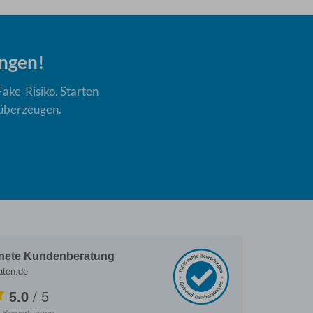
ngen!
Fake-Risiko. Starten
 überzeugen.
nete Kundenberatung
aten.de
5.0
/
5
Bewertungen