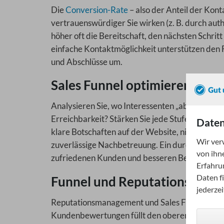
Die
Conversion-Rate
– also der Anteil der Kont
vertrauenswürdiger Sie wirken (z. B. durch aut
höher oft die Bereitschaft, den nächsten Schrit
einfache Kontaktmöglichkeit unterstützen den 
und Abschlüsse um.
Sales Funnel optimieren: Tipp
Analysieren Sie, wo Interessenten „abspringen":
Erreichbarkeit? Stärken Sie jede Stufe gezielt
Daten
klare Botschaften auf der Website, niedrigschw
Wir ver
zuverlässige Nachbetreuung. Ein durchdachter 
von ihn
zufriedenen Kunden und besseren Bewertunge
Erfahru
Daten f
Funnel und Reputationsman
jederze
Reputationsmanagement und Sales Funnel gehör
Kundenbewertungen füllt den oberen Teil des T