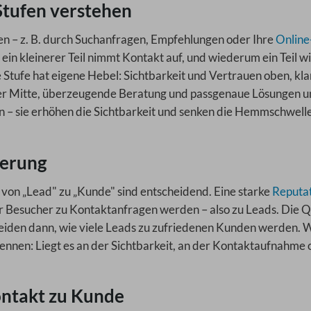
 Stufen verstehen
en – z. B. durch Suchanfragen, Empfehlungen oder Ihre
Online
r, ein kleinerer Teil nimmt Kontakt auf, und wiederum ein Teil w
 Stufe hat eigene Hebel: Sichtbarkeit und Vertrauen oben, kla
der Mitte, überzeugende Beratung und passgenaue Lösungen u
n – sie erhöhen die Sichtbarkeit und senken die Hemmschwelle
ierung
 von „Lead" zu „Kunde" sind entscheidend. Eine starke
Reputa
 Besucher zu Kontaktanfragen werden – also zu Leads. Die Q
eiden dann, wie viele Leads zu zufriedenen Kunden werden. 
ennen: Liegt es an der Sichtbarkeit, an der Kontaktaufnahme 
ontakt zu Kunde