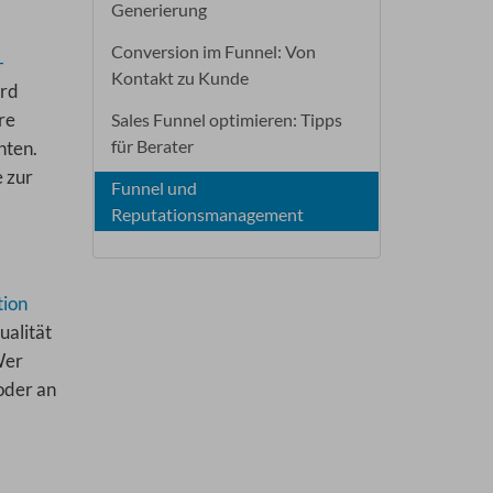
Generierung
Conversion im Funnel: Von
-
Kontakt zu Kunde
ird
re
Sales Funnel optimieren: Tipps
für Berater
nten.
 zur
Funnel und
Reputationsmanagement
tion
ualität
Wer
oder an