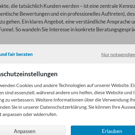
akte, die tatsächlich Kunden werden – ist eine zentrale Kennza
hentische Bewertungen und ein professionelles Auftreten), des
t zu gehen. Ein klares Angebot, eine verständliche Ansprache u
Funnel. So wandeln Sie Interesse in konkrete Beratungsgespr
s für Berater
Nur notwendige
 Fehlt es an Sichtbarkeit, an Vertrauenssignalen oder an der
: bessere Auffindbarkeit durch Reputationsaufbau und Bewert
schutzeinstellungen
elliger Erstkontakt, professionelle Gesprächsführung und
wenden Cookies und andere Technologien auf unserer Website. Ei
Funnel verbindet Akquise und Beratungsqualität – und führt 
en sind essenziell, während andere uns helfen, diese Website und 
n.
ng zu verbessern. Weitere Informationen über die Verwendung Ih
inden Sie in unserer Datenschutzerklärung. Sie können Ihre Ausw
agement
it anpassen oder widerrufen.
en zusammen. Eine starke Online-Reputation mit echten
richters: Mehr Menschen finden Sie und vertrauen Ihnen. Die
Anpassen
Erlauben