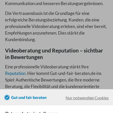
Kommunikation und besseren Beratungsergebnissen.
Die Vertrauensbasis ist die Grundlage für eine
erfolgreiche Beratungsbeziehung. Kunden, die eine
professionelle Videoberatung erleben, sind eher bereit,
Empfehlungen anzunehmen. Dies stärkt die
Kundenbindung.
Videoberatung und Reputation – sichtbar
in Bewertungen
Eine professionelle Videoberatung stärkt Ihre
Reputation
. Hier kommt Gut-und-fair-beraten.de ins
Spiel: Authentische Bewertungen, die Ihre moderne
Beratung, die Flexibilität und die kundenorientierte
Betreuung würdigen, stärken Ihre Reputation
Nur notwendige Cookies
nachhaltig und zeigen potenziellen Neukunden, dass sie
bei Ihnen eine moderne und flexible Beratung erwarten
können.