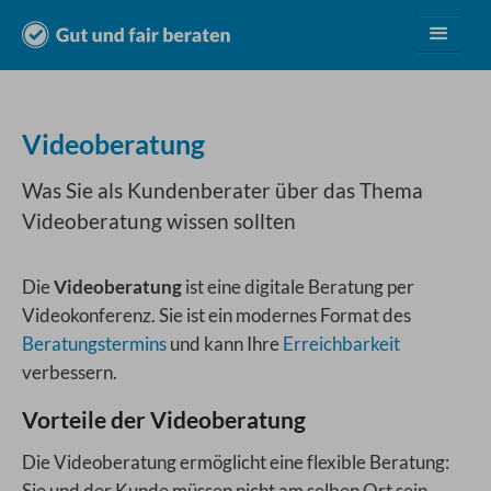
Leistungen
Videoberatung
Vorteile
Was Sie als Kundenberater über das Thema
Videoberatung wissen sollten
Preise
Die
Videoberatung
ist eine digitale Beratung per
Branchen
Videokonferenz. Sie ist ein modernes Format des
Beratungstermins
und kann Ihre
Erreichbarkeit
verbessern.
Über uns
Vorteile der Videoberatung
Kostenlos testen
Die Videoberatung ermöglicht eine flexible Beratung:
Login
Sie und der Kunde müssen nicht am selben Ort sein.