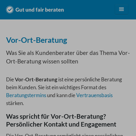
Leistungen
Vor-Ort-Beratung
Vorteile
Was Sie als Kundenberater über das Thema Vor-
Ort-Beratung wissen sollten
Preise
Die
Vor-Ort-Beratung
ist eine persönliche Beratung
Branchen
beim Kunden. Sie ist ein wichtiges Format des
Beratungstermins
und kann die
Vertrauensbasis
stärken.
Über uns
Was spricht für Vor-Ort-Beratung?
Kostenlos testen
Persönlicher Kontakt und Engagement
Login
Die Vor-Ort-Beratung ermöglicht einen persönlichen