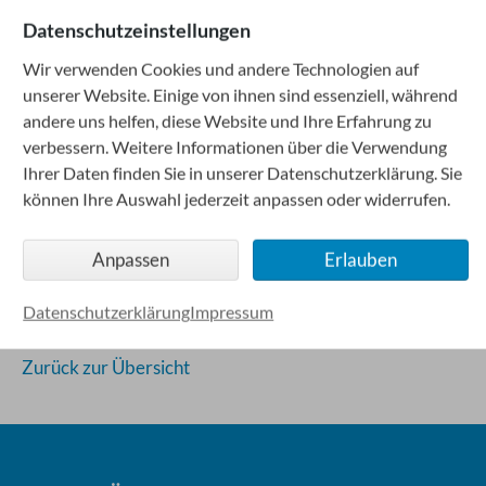
eine persönliche und engagierte Beratung erwarten
Datenschutzeinstellungen
können.
Wir verwenden Cookies und andere Technologien auf
unserer Website. Einige von ihnen sind essenziell, während
andere uns helfen, diese Website und Ihre Erfahrung zu
verbessern. Weitere Informationen über die Verwendung
Das könnte Sie auch interessieren
Ihrer Daten finden Sie in unserer Datenschutzerklärung. Sie
Beratungstermin
können Ihre Auswahl jederzeit anpassen oder widerrufen.
Vertrauensbasis
Kundenzentrierung
Anpassen
Erlauben
Kundenzufriedenheit
Servicequalität
Datenschutzerklärung
Impressum
Zurück zur Übersicht